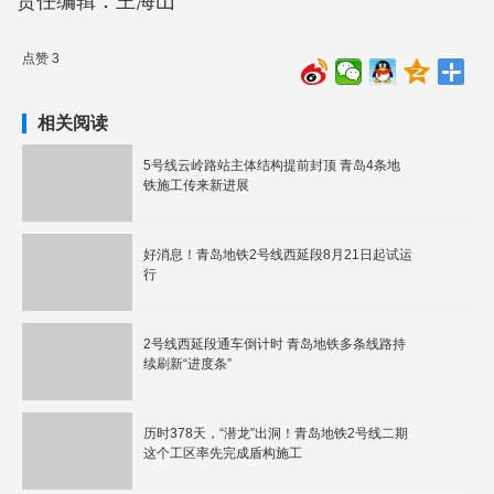
责任编辑：王海山
点赞 3
相关阅读
5号线云岭路站主体结构提前封顶 青岛4条地
铁施工传来新进展
好消息！青岛地铁2号线西延段8月21日起试运
行
2号线西延段通车倒计时 青岛地铁多条线路持
续刷新“进度条”
历时378天，“潜龙”出洞！青岛地铁2号线二期
这个工区率先完成盾构施工