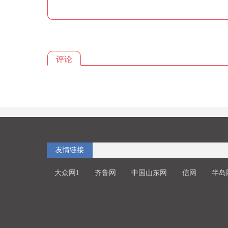
评论
友情链接
大众网1
齐鲁网
中国山东网
信网
半岛