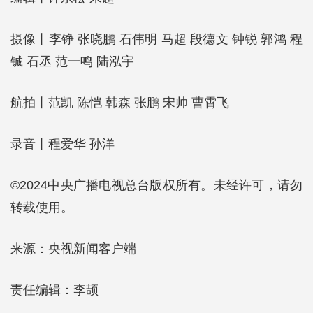
摄像丨李铮 张晓鹏 石伟明 马超 段德文 钟锐 郭鸿 程
铖 石丞 范一鸣 陆泓宇
航拍丨范凯 陈恺 韩森 张鹏 宋帅 曹霄飞
录音丨程爱华 孙洋
©2024中央广播电视总台版权所有。未经许可，请勿
转载使用。
来源：央视新闻客户端
责任编辑：李颉