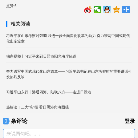
点赞 6
相关阅读
习近平在山东考察时强调 以进一步全面深化改革为动力 奋力谱写中国式现代
化山东篇章
独家视频丨习近平来到日照市阳光海岸绿道
奋力谱写中国式现代化山东篇章——习近平总书记在山东考察时的重要讲话引
发热烈反响
习近平山东行丨港通四海、陆联八方——走进日照港
热解读｜三大“高”招 看日照港向海图强
条评论
0
登录
来说两句吧。。。