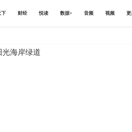
天下
财经
悦读
数据+
音频
视频
更
阳光海岸绿道