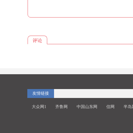
评论
友情链接
大众网1
齐鲁网
中国山东网
信网
半岛