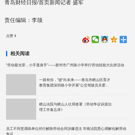
青岛财经日报/首页新闻记者 盛军
责任编辑：李颉
点赞 4
相关阅读
“劳动最光荣，小手显身手”——胶州市广州路小学举行劳动技能大比拼活动
一路有你，“驶”向未来——青岛市崂山区育才
教育集团深圳路小学开展“公交驾驶员关爱
日”活动
崂山法院与崂山人社局签署《劳动争议诉源治
理工作备忘录》
员工不同意调岗单位径行解除劳动合同涉嫌违法 市南法院悉心调解化解劳动
争议