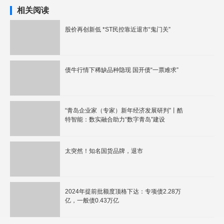
相关阅读
股价再创新低 *ST民控靠近退市“鬼门关”
债牛行情下稀缺品种隐现 国开债“一票难求”
“青岛企业家（专家）新年经济发展研判”丨酷
特智能：数实融合助力“数字青岛”建设
太突然！知名国货品牌，退市
2024年提前批额度顶格下达：专项债2.28万
亿，一般债0.43万亿