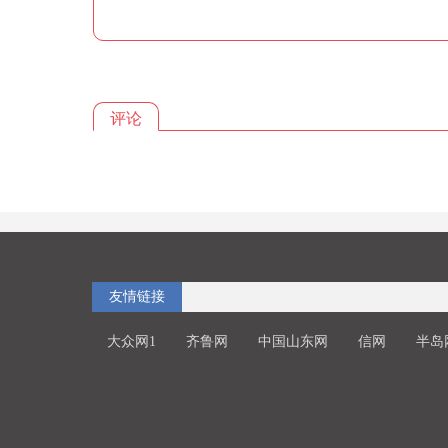
评论
友情链接
大众网1
齐鲁网
中国山东网
信网
半岛