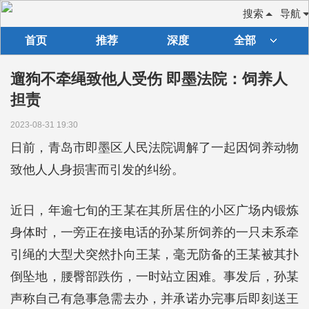
搜索
导航
首页
推荐
深度
全部
遛狗不牵绳致他人受伤 即墨法院：饲养人
担责
2023-08-31 19:30
日前，青岛市即墨区人民法院调解了一起因饲养动物
致他人人身损害而引发的纠纷。
近日，年逾七旬的王某在其所居住的小区广场内锻炼
身体时，一旁正在接电话的孙某所饲养的一只未系牵
引绳的大型犬突然扑向王某，毫无防备的王某被其扑
倒坠地，腰臀部跌伤，一时站立困难。事发后，孙某
声称自己有急事急需去办，并承诺办完事后即刻送王