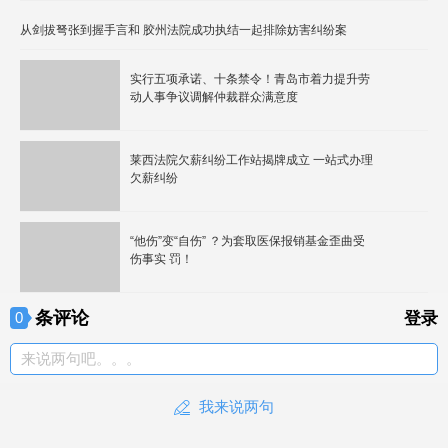
从剑拔弩张到握手言和 胶州法院成功执结一起排除妨害纠纷案
实行五项承诺、十条禁令！青岛市着力提升劳
动人事争议调解仲裁群众满意度
莱西法院欠薪纠纷工作站揭牌成立 一站式办理
欠薪纠纷
“他伤”变“自伤” ？为套取医保报销基金歪曲受
伤事实 罚！
条评论
0
登录
来说两句吧。。。
我来说两句