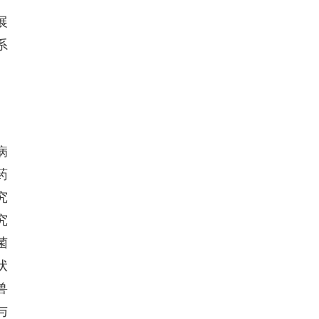
展
系
病
药
究
究
菌
状
兽
与