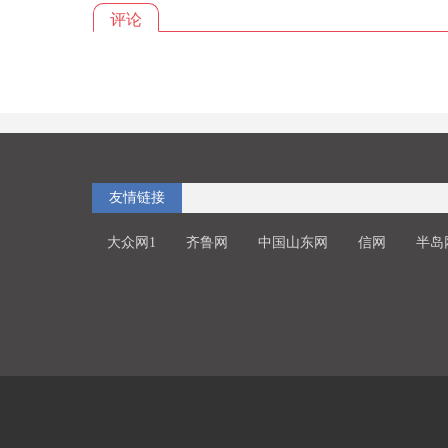
评论
友情链接
大众网1
齐鲁网
中国山东网
信网
半岛