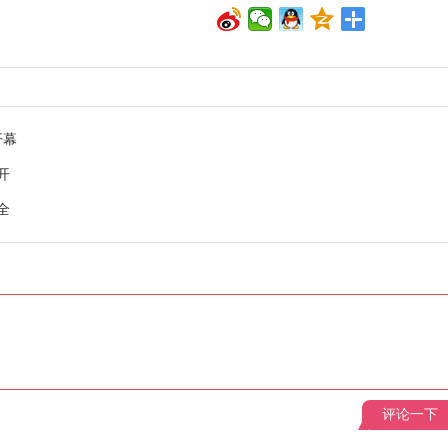
开幕
开
全
评论一下