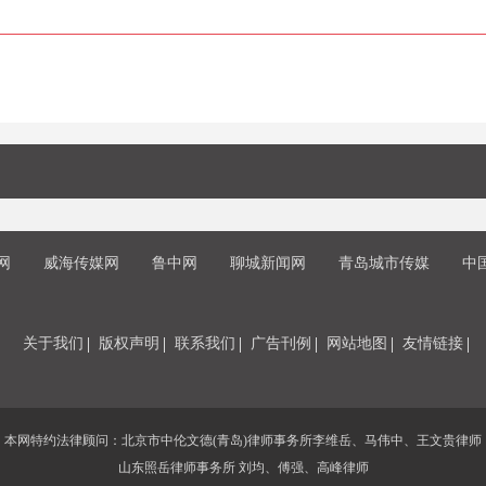
网
威海传媒网
鲁中网
聊城新闻网
青岛城市传媒
中
关于我们
版权声明
联系我们
广告刊例
网站地图
友情链接
本网特约法律顾问：北京市中伦文德(青岛)律师事务所李维岳、马伟中、王文贵律师
山东照岳律师事务所 刘均、傅强、高峰律师