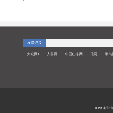
友情链接
大众网1
齐鲁网
中国山东网
信网
半岛
ICP备案号: 鲁I