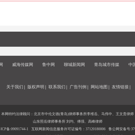
网
威海传媒网
鲁中网
聊城新闻网
青岛城市传媒
中
关于我们
版权声明
联系我们
广告刊例
网站地图
友情链接
本网特约法律顾问：北京市中伦文德(青岛)律师事务所李维岳、马伟中、王文贵律师
山东照岳律师事务所 刘均、傅强、高峰律师
CP备:09091744-1
互联网新闻信息服务许可证编号：37120180006
鲁公网安备号:3702