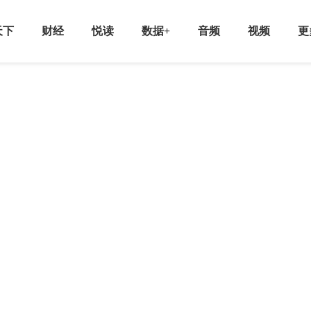
天下
财经
悦读
数据+
音频
视频
更