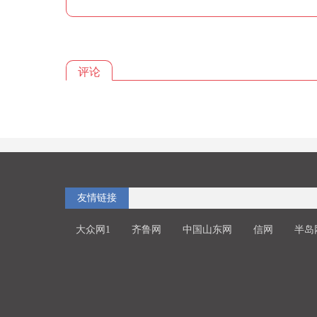
评论
友情链接
大众网1
齐鲁网
中国山东网
信网
半岛