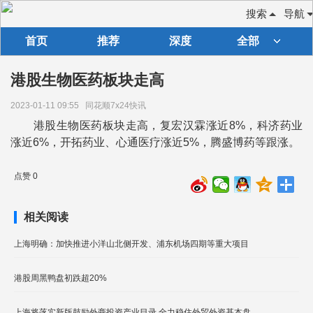
搜索
导航
首页
推荐
深度
全部
港股生物医药板块走高
2023-01-11 09:55
同花顺7x24快讯
港股生物医药板块走高，复宏汉霖涨近8%，科济药业
涨近6%，开拓药业、心通医疗涨近5%，腾盛博药等跟涨。
点赞 0
相关阅读
上海明确：加快推进小洋山北侧开发、浦东机场四期等重大项目
港股周黑鸭盘初跌超20%
上海将落实新版鼓励外商投资产业目录 全力稳住外贸外资基本盘