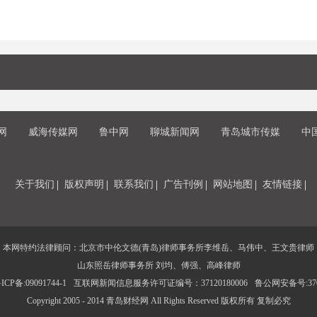
网
威海传媒网
鲁中网
聊城新闻网
青岛城市传媒
中
关于我们
版权声明
联系我们
广告刊例
网站地图
友情链接
本网特约法律顾问：北京市中伦文德(青岛)律师事务所李维岳、马伟中、王文贵律师
山东照岳律师事务所 刘均、傅强、高峰律师
CP备:09091744-1
互联网新闻信息服务许可证编号：37120180006
鲁公网安备号:3702
Copyright 2005 - 2014 青岛财经网 All Rights Reserved 版权所有 复制必究