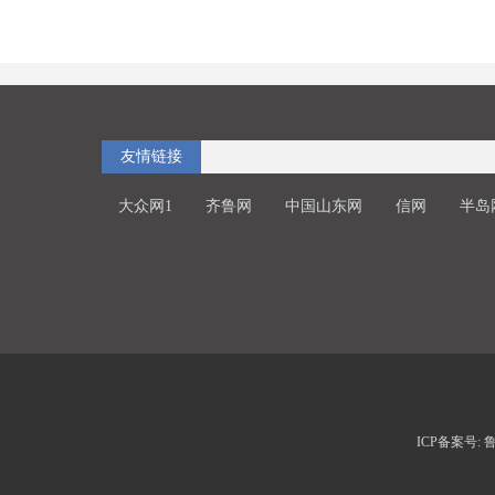
友情链接
大众网1
齐鲁网
中国山东网
信网
半岛
ICP备案号: 鲁I