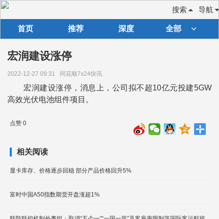
搜索
导航
首页
推荐
深度
全部
宏润建设涨停
2022-12-27 09:31
同花顺7x24快讯
宏润建设涨停，消息上，公司拟不超10亿元投建5GW
高效光伏电池组件项目。
点赞 0
相关阅读
显卡库存、价格逐步回稳 部分产品价格回升5%
富时中国A50指数期货开盘涨超1%
联防联控机制外事组：取消“五个一”“一国一策”及客座率限制等国际客运航班