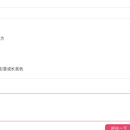
上方
喜彰显成长底色
评论一下