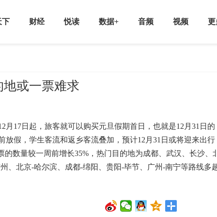
天下
财经
悦读
数据+
音频
视频
更
的地或一票难求
17日起，旅客就可以购买元旦假期首日，也就是12月31日的
放假，学生客流和返乡客流叠加，预计12月31日或将迎来出行
车票的数量较一周前增长35%，热门目的地为成都、武汉、长沙、
广州、北京-哈尔滨、成都-绵阳、贵阳-毕节、广州-南宁等路线多