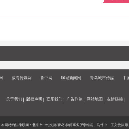
网
威海传媒网
鲁中网
聊城新闻网
青岛城市传媒
中
关于我们
版权声明
联系我们
广告刊例
网站地图
友情链接
本网特约法律顾问：北京市中伦文德(青岛)律师事务所李维岳、马伟中、王文贵律师