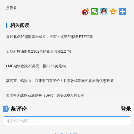
点赞 0
相关阅读
首只北证50指数基金成立，专家：北证50指数ETF可期
上期所原油期货2302合约夜盘收跌2.27%
LME期铜收跌27美元，报8266美元/吨
莫高窟、鸣沙山、月牙泉门票半价！甘肃敦煌发布冬春旅游优惠政策
美国将为战略石油储备（SPR）购买300万桶石油
条评论
0
登录
来说两句吧。。。