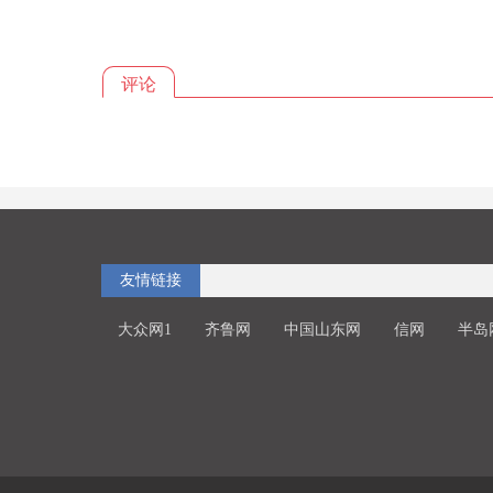
评论
友情链接
大众网1
齐鲁网
中国山东网
信网
半岛