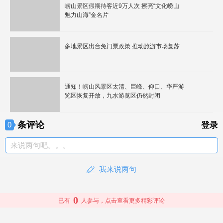
崂山景区假期待客近9万人次 擦亮“文化崂山
魅力山海”金名片
多地景区出台免门票政策 推动旅游市场复苏
通知！崂山风景区太清、巨峰、仰口、华严游
览区恢复开放，九水游览区仍然封闭
条评论
0
登录
来说两句吧。。。
我来说两句
0
已有
人参与，点击查看更多精彩评论