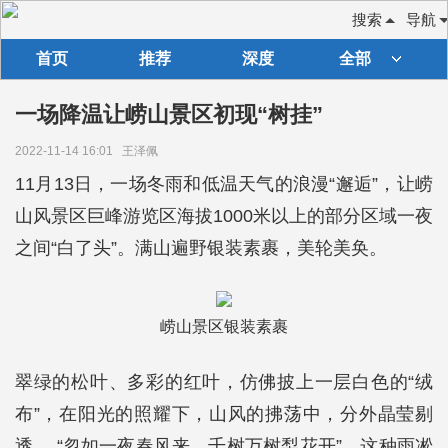
搜索
导航
首页
推荐
深度
全部
一场降温让崂山景区初现“树挂”
2022-11-14 16:01
王泽佩
11月13日，一场冬雨和低温天气的浪漫“邂逅”，让崂
山风景区巨峰游览区海拔1000米以上的部分区域一夜
之间“白了头”。满山遍野银装素裹，美轮美奂。
崂山景区银装素裹
翠绿的松叶、多彩的红叶，仿佛披上一层白色的“绒
布”，在阳光的照耀下，山风的拂荡中，分外晶莹剔
透。 “忽如一夜春风来，千树万树梨花开”，这种雨凇