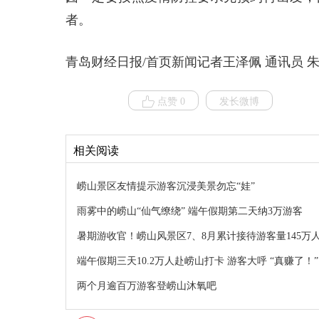
者。
青岛财经日报/首页新闻记者王泽佩 通讯员 朱
点赞 0
发长微博
相关阅读
崂山景区友情提示游客沉浸美景勿忘“娃”
雨雾中的崂山“仙气缭绕” 端午假期第二天纳3万游客
暑期游收官！崂山风景区7、8月累计接待游客量145万
端午假期三天10.2万人赴崂山打卡 游客大呼 “真赚了！”
两个月逾百万游客登崂山沐氧吧