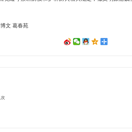
博文 葛春苑
人次