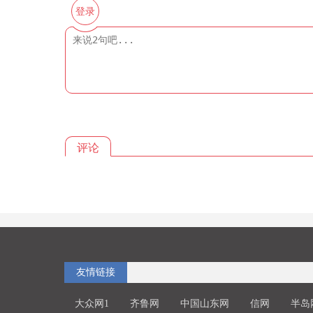
登录
评论
友情链接
大众网1
齐鲁网
中国山东网
信网
半岛