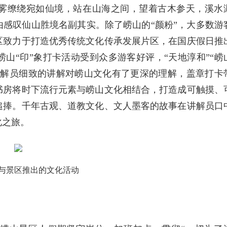
雾缭绕宛如仙境，站在山海之间，望着古木参天，溪水
感叹仙山胜境名副其实。除了崂山的“颜粉”，大多数游
区致力于打造优秀传统文化传承发展片区，在国庆假日推
山“印”象打卡活动受到众多游客好评，“天地淳和”“崂
过讲解员细致的讲解对崂山文化有了更深的理解，盖章打卡
书房将时下流行元素与崂山文化相结合，打造成可触摸、
追捧。千年古观、道教文化、文人墨客的故事在讲解员口
化之旅。
与景区推出的文化活动