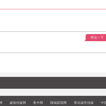
评论一下
网
威海传媒网
鲁中网
聊城新闻网
青岛城市传媒
中