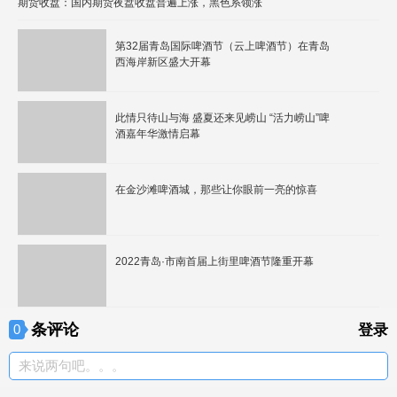
期货收盘：国内期货夜盘收盘普遍上涨，黑色系领涨
第32届青岛国际啤酒节（云上啤酒节）在青岛
西海岸新区盛大开幕
此情只待山与海 盛夏还来见崂山 “活力崂山”啤
酒嘉年华激情启幕
在金沙滩啤酒城，那些让你眼前一亮的惊喜
2022青岛·市南首届上街里啤酒节隆重开幕
条评论
0
登录
来说两句吧。。。