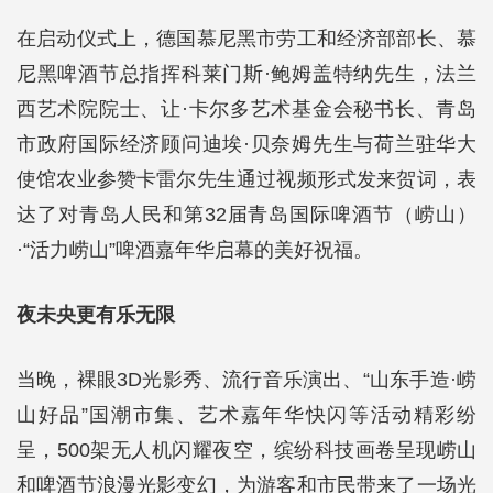
在启动仪式上，德国慕尼黑市劳工和经济部部长、慕
尼黑啤酒节总指挥科莱门斯·鲍姆盖特纳先生，法兰
西艺术院院士、让·卡尔多艺术基金会秘书长、青岛
市政府国际经济顾问迪埃·贝奈姆先生与荷兰驻华大
使馆农业参赞卡雷尔先生通过视频形式发来贺词，表
达了对青岛人民和第32届青岛国际啤酒节（崂山）
·“活力崂山”啤酒嘉年华启幕的美好祝福。
夜未央更有乐无限
当晚，裸眼3D光影秀、流行音乐演出、“山东手造·崂
山好品”国潮市集、艺术嘉年华快闪等活动精彩纷
呈，500架无人机闪耀夜空，缤纷科技画卷呈现崂山
和啤酒节浪漫光影变幻，为游客和市民带来了一场光