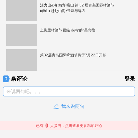
活力山&海 精彩i崂山 第 32 届青岛国际啤酒节
(崂山) 赶赴山海•寻诗与远方
上街里啤酒节 酿造市南“醉”美向往
第32届青岛国际啤酒节将于7月22日开幕
条评论
0
登录
来说两句吧。。。
我来说两句
0
已有
人参与，点击查看更多精彩评论