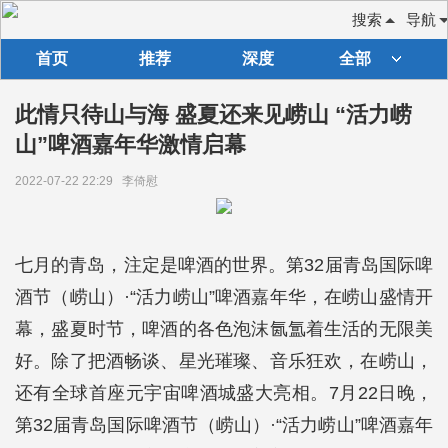
搜索
导航
首页
推荐
深度
全部
此情只待山与海 盛夏还来见崂山 “活力崂
山”啤酒嘉年华激情启幕
2022-07-22 22:29
李倚慰
七月的青岛，注定是啤酒的世界。第32届青岛国际啤
酒节（崂山）·“活力崂山”啤酒嘉年华，在崂山盛情开
幕，盛夏时节，啤酒的各色泡沫氤氲着生活的无限美
好。除了把酒畅谈、星光璀璨、音乐狂欢，在崂山，
还有全球首座元宇宙啤酒城盛大亮相。7月22日晚，
第32届青岛国际啤酒节（崂山）·“活力崂山”啤酒嘉年