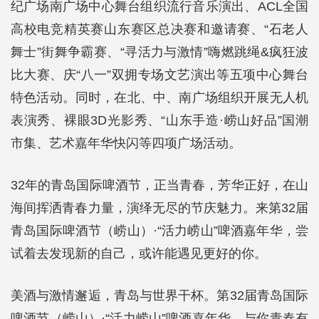
纪广场南广场中心舞台组织流行音乐演出、ACL全国
高校电竞精英赛山东赛区总决赛和邀请赛、“石老人
舞士”街舞争霸赛、“寻活力与激情”嗨燃跳绳&疯狂波
比大赛、庆“八一”双拥专场文艺演出等五项中心舞台
特色活动。同时，在北、中、南广场组织开展无人机
表演秀、裸眼3D光影秀、“山东手造·崂山好品”国潮
市集、艺术嘉年华快闪等四项广场活动。
32年的青岛国际啤酒节，正当青春，芳华正好，在山
海间挥洒青春力量，演绎无尽的节庆魅力。来第32届
青岛国际啤酒节（崂山）·“活力崂山”啤酒嘉年华，尝
试着去发现新的自己，或许能遇见更好的你。
美酒与激情邂逅，青岛与世界干杯。第32届青岛国际
啤酒节（崂山）·“活力崂山”啤酒嘉年华，与你青春有