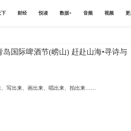
天下
财经
悦读
数据+
音频
视频
更
届青岛国际啤酒节(崂山) 赶赴山海•寻诗与
来、写出来、画出来、唱出来、拍出来……