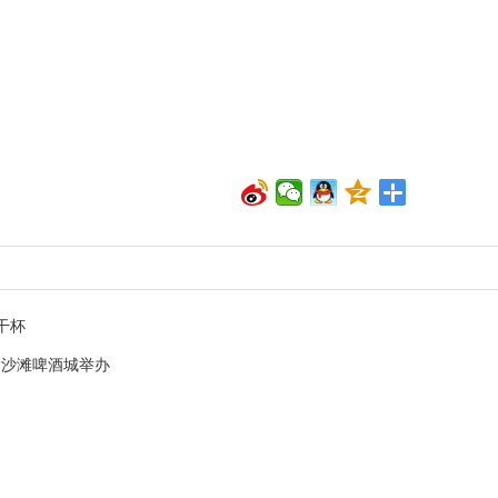
干杯
金沙滩啤酒城举办