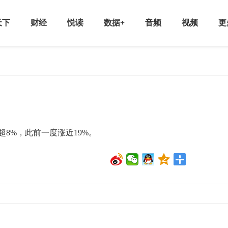
天下
财经
悦读
数据+
音频
视频
更
%，此前一度涨近19%。