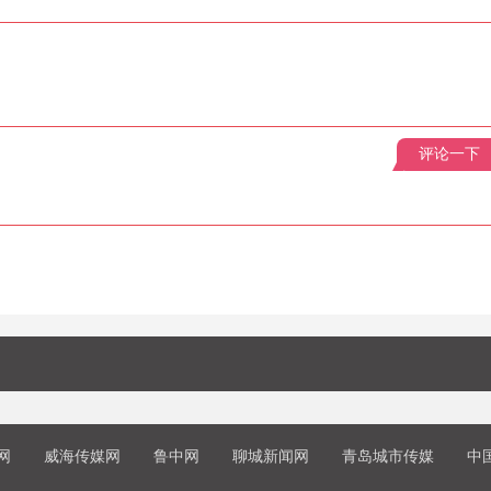
评论一下
网
威海传媒网
鲁中网
聊城新闻网
青岛城市传媒
中