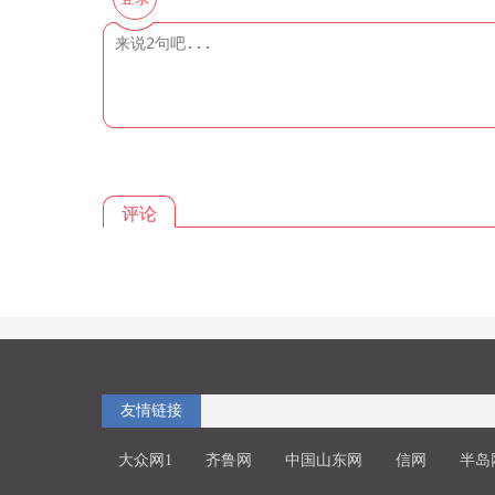
评论
友情链接
大众网1
齐鲁网
中国山东网
信网
半岛