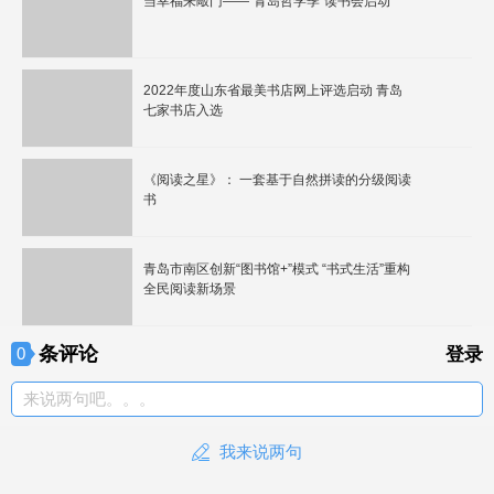
当幸福来敲门——“青岛哲学季”读书会启动
2022年度山东省最美书店网上评选启动 青岛
七家书店入选
《阅读之星》： 一套基于自然拼读的分级阅读
书
青岛市南区创新“图书馆+”模式 “书式生活”重构
全民阅读新场景
条评论
0
登录
来说两句吧。。。
我来说两句