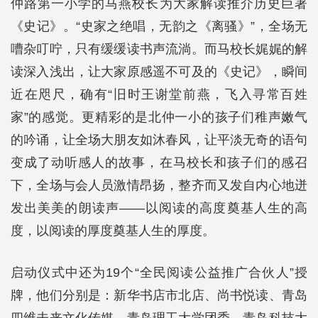
仲路第一小学的马燕校长为大家解读推介历史巨著
《史记》。“史家之绝唱，无韵之《离骚》”，全场无
嘈杂叮咛，只有缓缓读书声流淌。而马校长娓娓的解
读深入浅出，让大家原感遥不可及的《史记》，瞬间
近在咫尺，确有“旧时王谢堂前燕，飞入寻常百姓
家”的感觉。更精彩的是北仲一小的孩子们稚声嫩气
的吟诵，让全场大朋友如沐春风，让平淡无奇的语句
变成了动听感人的故事，在马校长和孩子们的感召
下，全场与会人员激情昂扬，整齐而又发自内心地迸
发出美美的朗读声——以阅读的高度奠基人生的高
度，以阅读的厚度奠基人生的厚度。
启动仪式中还为19个“全民阅读公益推广合伙人”授
牌，他们分别是：新华书店市北店、尚书悦读、青岛
四维未来文化传媒、青岛理工大学团委、青岛科技大