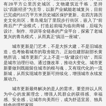
有28平方公里历史城区，文物建筑近千栋，坚持
以“四新经济”为主导，以新产业赋能老城复兴，目前
已完成约10万平方米历史城区保护更新。在四方路历
史文化街区，青岛规划了里院步行街区，嵌入了“前
商后产”产业模式，打造起前端为临街商铺，后端为
设计、制作、培训等全链条的产业平台，探索了老城
复兴的青岛模式，从而真正“搞活一座城”。
城市更新是门艺术，不是大拆大建，不是旧城改
造，也考验着城市的取舍能力。正如住建部副部长黄
艳所说，城市更新广义上不是一场“建设行动”，而应
是城市治理行动。通过微改革，推动大变化。城市更
新要做到既能留住城市的根与魂，又有现代化的一流
新城，从而实现城市更新可持续化，增强城市永续发
展动力。
城市更新最终解决的是人的需求。要坚持以人民
为中心的发展理念，增强人民群众的获得感、幸福
感、安全感，让城市向美而行，成为舒适宜居、独具
特色的理想家园。