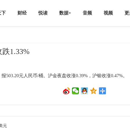
天下
财经
悦读
数据+
音频
视频
更
1.33%
03.20元人民币/桶。沪金夜盘收涨0.39%，沪银收涨0.47%。
美元