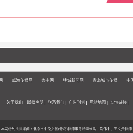
网
威海传媒网
鲁中网
聊城新闻网
青岛城市传媒
中
关于我们
版权声明
联系我们
广告刊例
网站地图
友情链接
本网特约法律顾问：北京市中伦文德(青岛)律师事务所李维岳、马伟中、王文贵律师