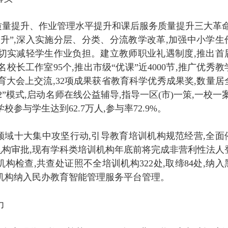
量提升、作业管理水平提升和课后服务质量提升三大革命
升”,深入实施分层、分类、分流教学改革,加强中小学生
,切实减轻学生作业负担。建立教师职业礼遇制度,推出首
校长工作室95个,推出市级“优课”近4000节,推广优秀教
育大会上交流,32项成果获省教育科学优秀成果奖,数量居
”模式,启动名师在线公益辅导,指导一区(市)一策,一校一案
参与学生达到62.7万人,参与率72.9%。
域十大集中攻坚行动,引导教育培训机构规范经营,全面
构审批,现有学科类培训机构年底前将完成非营利性法人
检查,共查处证照不全培训机构322处,取缔84处,纳入
培训机构纳入民办教育智能管理服务平台管理。
力