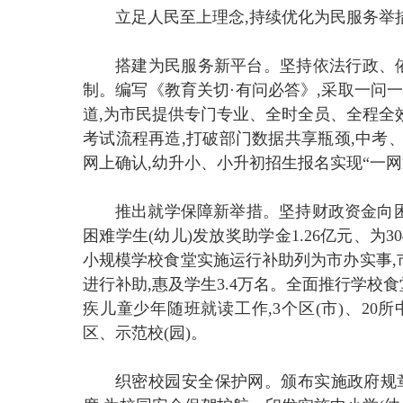
立足人民至上理念,持续优化为民服务举
搭建为民服务新平台。坚持依法行政、依
制。编写《教育关切·有问必答》,采取一问
道,为市民提供专门专业、全时全员、全程全
考试流程再造,打破部门数据共享瓶颈,中考
网上确认,幼升小、小升初招生报名实现“一网
推出就学保障新举措。坚持财政资金向困
困难学生(幼儿)发放奖助学金1.26亿元、为3
小规模学校食堂实施运行补助列为市办实事,市
进行补助,惠及学生3.4万名。全面推行学校
疾儿童少年随班就读工作,3个区(市)、2
区、示范校(园)。
织密校园安全保护网。颁布实施政府规