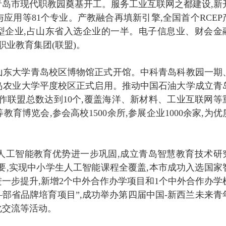
岛市现代职教园奠基开工。服务工业互联网之都建设,新
应用等81个专业。产教融合再填新引擎,全国首个RCEP
型企业,占山东省入选企业的一半。电子信息业、财会金
业教育集团(联盟)。
山东大学青岛校区博物馆正式开馆。中科青岛科教园一期
岛农业大学平度校区正式启用。推动中国石油大学成立青
作联盟总数达到10个,覆盖海洋、新材料、工业互联网等
育博览会,参会高校1500余所,参展企业1000余家,为优
人工智能教育优势进一步巩固,成立青岛智慧教育技术研
要,实现中小学生人工智能课程全覆盖,本市成功入选国家
一步提升,新增2个中外合作办学项目和1个中外合作办学
——部省品牌培育项目”,成功举办第四届中国-新西兰未来青
化交流等活动。