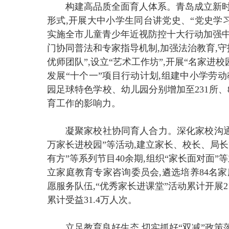
构建高品质全面育人体系。青岛成立新时
形式,开展大中小学生同台讲党史、“党史学
实施全市儿童青少年近视防控十大行动加强中
门协同普法和专家指导机制,加强法治教育,
优师团队”,设立“艺术工作坊”,开展“名家进
发展“十个一”项目行动计划,组建中小学劳
园足球特色学校、幼儿园分别增加至231所、
育工作的影响力。
凝聚家校社协同育人合力。深化家校沟通
万家长进校园”等活动,建立家长、校长、局长
有方”等系列节目40余期,组织“家长面对面”等
立家庭教育专家咨询委员会,遴选培养84名
愿服务队伍,“优秀家长进课堂”活动累计开展2
累计受益31.4万人次。
立足教育良好生态,切实抓好“双减”政策