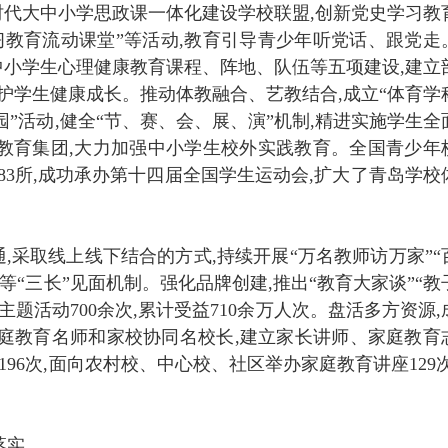
代大中小学思政课一体化建设学校联盟,创新党史学习教
习教育流动课堂”等活动,教育引导青少年听党话、跟党走
小学生心理健康教育课程、阵地、队伍等五项建设,建立
守护学生健康成长。推动体教融合、艺教结合,成立“体育学
校园”活动,健全“节、赛、会、展、演”机制,精进实施学生全
动教育集团,大力加强中小学生校外实践教育。全国青少年
83所,成功承办第十四届全国学生运动会,扩大了青岛学校
,采取线上线下结合的方式,持续开展“万名教师访万家”“
等“三长”见面机制。强化品牌创建,推出“教育大家谈”“教
主题活动700余次,累计受益710余万人次。盘活多方资源,
家庭教育名师和家校协同名校长,建立家长讲师、家庭教育
196次,面向农村校、中心校、社区举办家庭教育讲座129次
落实