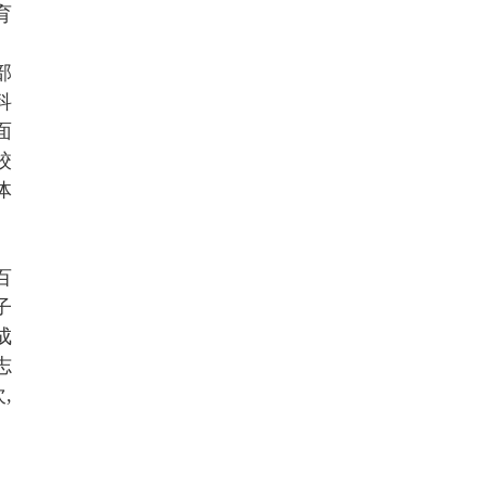
育
。
部
科
面
校
体
百
子
成
志
,