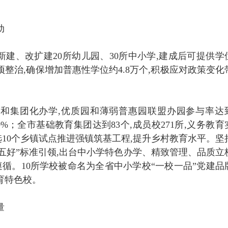
动
,新建、改扩建20所幼儿园、30所中小学,建成后可提供学
专项整治,确保增加普惠性学位约4.8万个,积极应对政策变化
和集团化办学,优质园和薄弱普惠园联盟办园参与率达
0%；全市基础教育集团达到83个,成员校271所,义务教育
选10个乡镇试点推进强镇筑基工程,提升乡村教育水平。坚
五好”标准引领,出台中小学特色办学、精致管理、品质立
遵循。10所学校被命名为全省中小学校“一校一品”党建品
育特色校。
量