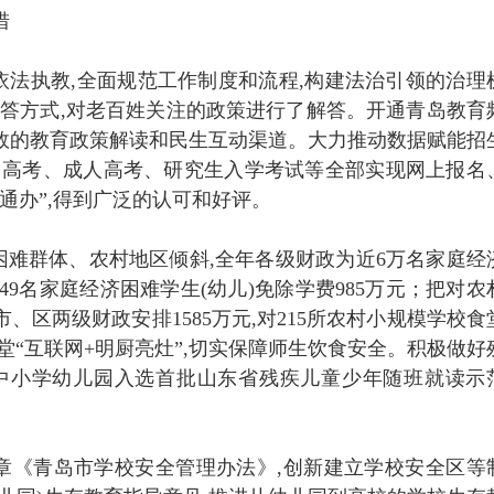
措
法执教,全面规范工作制度和流程,构建法治引领的治理
一答方式,对老百姓关注的政策进行了解答。开通青岛教育
效的教育政策解读和民生互动渠道。大力推动数据赋能招
、高考、成人高考、研究生入学考试等全部实现网上报名
通办”,得到广泛的认可和好评。
难群体、农村地区倾斜,全年各级财政为近6万名家庭经
049名家庭经济困难学生(幼儿)免除学费985万元；把对农
、区两级财政安排1585万元,对215所农村小规模学校食
食堂“互联网+明厨亮灶”,切实保障师生饮食安全。积极做好
0所中小学幼儿园入选首批山东省残疾儿童少年随班就读示
章《青岛市学校安全管理办法》,创新建立学校安全区等