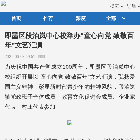
搜索
导航
首页
推荐
深度
全部
即墨区段泊岚中心校举办“童心向党 致敬百
年”文艺汇演
2021-06-03 09:51
陈鑫
为庆祝中国共产党成立100周年，即墨区段泊岚中心
校组织开展以“童心向党 致敬百年”文艺汇演，弘扬爱
国主义精神，彰显新时代青少年的精神风貌，段泊岚
镇党政班子全体成员、教育文化促进会成员、企业家
代表、村庄代表参加。