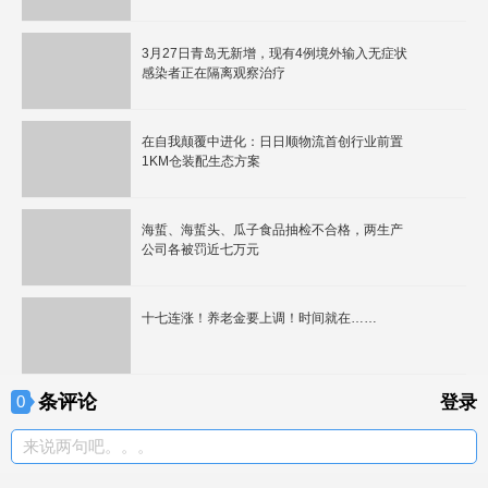
3月27日青岛无新增，现有4例境外输入无症状
感染者正在隔离观察治疗
在自我颠覆中进化：日日顺物流首创行业前置
1KM仓装配生态方案
海蜇、海蜇头、瓜子食品抽检不合格，两生产
公司各被罚近七万元
十七连涨！养老金要上调！时间就在……
条评论
0
登录
来说两句吧。。。