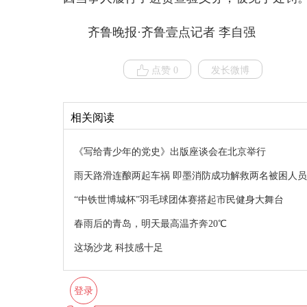
齐鲁晚报·齐鲁壹点记者 李自强
点赞 0
发长微博
相关阅读
《写给青少年的党史》出版座谈会在北京举行
雨天路滑连酿两起车祸 即墨消防成功解救两名被困人员
“中铁世博城杯”羽毛球团体赛搭起市民健身大舞台
春雨后的青岛，明天最高温齐奔20℃
这场沙龙 科技感十足
登录