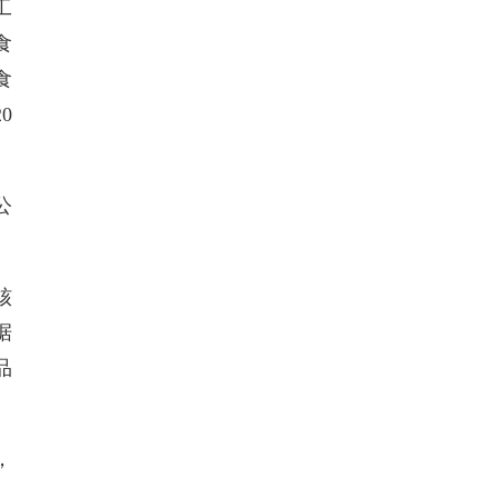
工
食
食
0
公
核
据
品
，