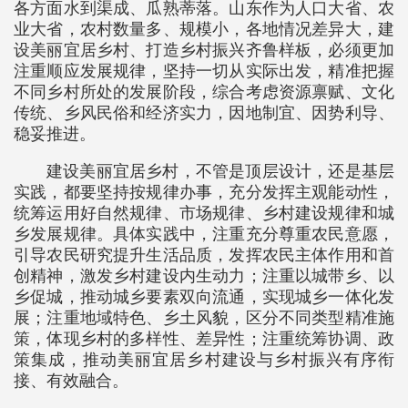
各方面水到渠成、瓜熟蒂落。山东作为人口大省、农
业大省，农村数量多、规模小，各地情况差异大，建
设美丽宜居乡村、打造乡村振兴齐鲁样板，必须更加
注重顺应发展规律，坚持一切从实际出发，精准把握
不同乡村所处的发展阶段，综合考虑资源禀赋、文化
传统、乡风民俗和经济实力，因地制宜、因势利导、
稳妥推进。
建设美丽宜居乡村，不管是顶层设计，还是基层
实践，都要坚持按规律办事，充分发挥主观能动性，
统筹运用好自然规律、市场规律、乡村建设规律和城
乡发展规律。具体实践中，注重充分尊重农民意愿，
引导农民研究提升生活品质，发挥农民主体作用和首
创精神，激发乡村建设内生动力；注重以城带乡、以
乡促城，推动城乡要素双向流通，实现城乡一体化发
展；注重地域特色、乡土风貌，区分不同类型精准施
策，体现乡村的多样性、差异性；注重统筹协调、政
策集成，推动美丽宜居乡村建设与乡村振兴有序衔
接、有效融合。