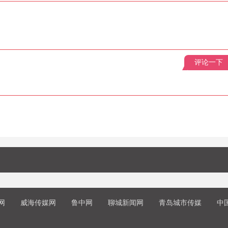
评论一下
网
威海传媒网
鲁中网
聊城新闻网
青岛城市传媒
中