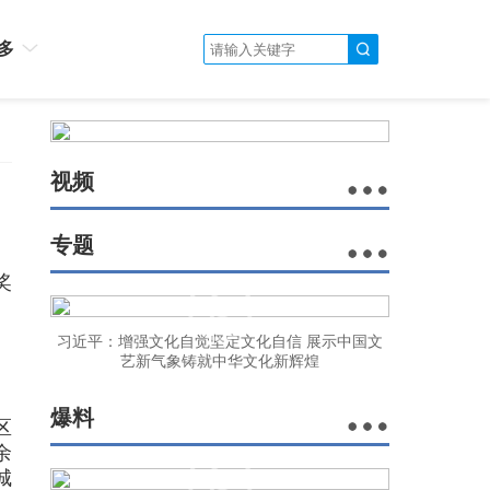
多
视频
专题
奖
、
习近平：增强文化自觉坚定文化自信 展示中国文
艺新气象铸就中华文化新辉煌
爆料
区
余
城