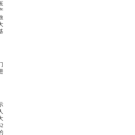
医
产
旅
大
基
门
进
示
人
大
2
的