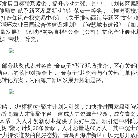
区发展目标联系紧密，提升带动力强。其中，《划转区属
债融资 赋予新区发展新动能》荣获一等奖；《推进高校
 打造知识产权交易中心》《关于推动西海岸新区"文化+
《循环农业田园综合体建设规划》《智慧城市建设》《加
量发展》《创办“网络直播”公会（公司）文化产业孵化
地》荣获三等奖。
，部分获奖代表对各自“金点子”做了现场推介，区有关部
束后的落地对接会上，“金点子”获奖者与有关部门单位
落地转化方案，为西海岸新区发展开拓新思路。
略，以“梧桐树”聚才计划为引领，加快推进国家级引智
邨等高端人才集聚平台，建成人力资源产业园，成立青岛
体系，为人才创新创业提供了良好生态。新引进中科院
树”聚才计划20条新政，人才总量达60万人，其中院士6
活力持续迸发的良好态势。青岛西海岸新区正以无形开放