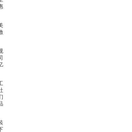
惠
美
激
规
司
亿
工
社
们
品
装
下