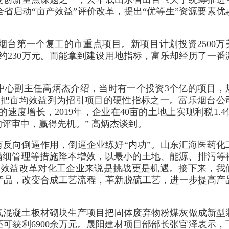
省启动“亩产效益”评价改革，提出“优等生”资源要素优
台第一个复工的市重点项目。新项目计划投资2500万
约230万元。而能拿到建设用地指标，富乐却经历了一番
中心副主任高炳杰介绍，当时有一个投资3个亿的项目，
区把亩均效益列为招引项目的硬性指标之一。富乐烟台公
速度增长，2019年，企业在40亩的土地上实现利税1.4
评审中，赢得先机。” 高炳杰谈到。
有反向倒逼作用，倒逼企业练好“内功”。山东汇海医药化
精细管理等措施降本增效，以最小的土地、能源、排污等
产效益改革对化工企业来说是挑战更是机遇。接下来，我
等系列产品，改变合成工艺流程，革新脱硫工艺，进一步提高产
气混凝土板材砌块生产项目把固体废弃物粉煤灰做成新型
还可获利6900余万元。晟阳建材项目部部长张官泽表示，