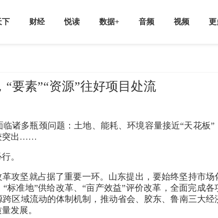
天下
财经
悦读
数据+
音频
视频
更
“要素”“资源”往好项目处流
临诸多瓶颈问题：土地、能耗、环境容量接近“天花板”
较突出……
必行。
改革攻坚就占据了重要一环。山东提出，要始终坚持市场
、“标准地”供给改革、“亩产效益”评价改革，全面完成各
源跨区域流动的体制机制，推动省会、胶东、鲁南三大经
质量发展。