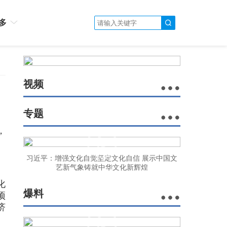
多
视频
专题
，
习近平：增强文化自觉坚定文化自信 展示中国文
艺新气象铸就中华文化新辉煌
化
爆料
项
济