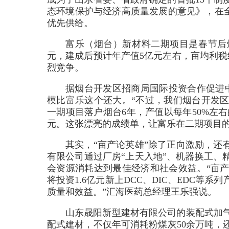
态环境保护与经济高质量发展的意见》，在全
优先供给。
富乐（烟台）新材料二期项目是春节后烟
元，建成后预计年产值5亿元左右，亩均利税
烈竞争。
据烟台开发区招商局国际投资合作促进
模比富乐这个还大。“不过，我们烟台开发
一期项目落户烟台6年，产值以每年50%左右的
元。这张漂亮的成绩单，让富乐在二期项目的
其实，“亩产论英雄”除了正向激励，还
有限公司通过厂房“上天入地”、机器换工、
会资源消耗达到最佳经济和社会效益。“亩
将投资1.6亿元新上DCC、DIC、EDC
质量和效益。”汇海医药总经理王乐强说。
山东晟阳新型建材有限公司的装配式加
配式建材，不仅年可消耗粉煤灰50余万吨，