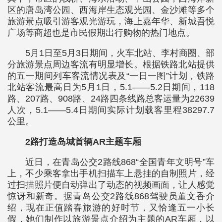
区的唐岛湾公园、西海岸生态观光园、金沙滩等多个
旅游景点吸引游客观光游玩，海上嘉年华、新城吾悦
广场等商超也是市民假期出行购物的热门地点。
5月1日至5月3日期间，火车北站、李村商圈、部
分旅游景点周边客流有明显增长。根据铁路北站提供
的五一期间列车客流情况表及“一日一图”计划，铁路
北站客流最高日为5月1日，5.1——5.2日期间，118
路、207路、908路、24路四条线路总客运量为22639
人次，5.1——5.4日期间实际计划载客里程38297.7
公里。
2路打造岛城首辆AR主题车厢
近日，在青岛公交2路线868“全国青年文明号”车
上，不少乘客拿出手机扫描车上悬挂的自制照片，经
过扫描照片便自动弹出了动态的视频画面，让人感觉
惊讶和新奇。据青岛公交2路线868驾驶员董文香介
绍，现在正值踏春旅游的好时节，又恰逢五一小长
假，她们制作以旅游景点介绍为主题的AR车厢，以