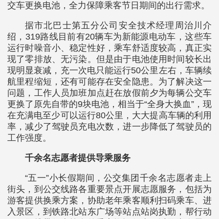
交车更换电池，全力保障乘客节日期间的出行需求。
据市北巴士第五分公司安全技术经理周治川介
绍，319路线目前有20辆车为新能源电动车，这些车
运行时噪音小、稳定性好，乘车舒适度较高，真正实
现了零排放、无污染。但是由于电池使用时间较长出
现明显衰减，充一次电只能运行50公里左右，车辆续
航里程缩短，还有可能存在安全隐患。为了解决这一
问题，工作人员加班加点赶在放假前夕为每辆公交车
更换了原先自带的9块电池，相当于“全身大换血”，现
在充满电至少可以运行80公里，大大提高车辆的利用
率，减少了驾驶员充电次数，进一步降低了驾驶员的
工作强度。
千余名志愿者提供导乘服务
“五一”小长假期间，公交集团千余名志愿者走上
街头，到公交线路各重要景点开展志愿服务，包括为
游客提供换乘方案，协助老年乘客顺利扫码乘车、进
入景区，到铁路北站东广场等站点站岗执勤，帮行动