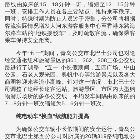
路线由原来的15—18分钟一班，缩短至12—15分钟
一班，安排工作人员在各主要站点，维持乘车秩序。
同时，特殊时期为防止人员过于密集，分公司将根据
客流实际情况增发大河东游客服务中心至香港东路海
尔路车站的“地铁接驳车”，及时疏散客流，确保乘客
乘车保持安全距离。
今年“五一”期间，青岛公交市北巴士公司也对途
经交通枢纽和旅游景区的361、362、208三条公交线
路进行了调整。“五一”小长假期间，五四广场、中山
公园、石老人观光园、奥帆中心等旅游景点以及各大
商圈将迎来客流小高峰。针对这一情况，市北巴士公
司调整了途经长途客运站、旅游景区、市区内大型购
物游乐场所的多条公交线，平均发车间隔由原来的的
7—8分钟一班次缩短为5—6分钟一班次。
纯电动车“换血”续航能力提高
为确保公交车辆小长假期间的安全运行，青岛公
交市北巴士第五分公司对所属的20辆319路纯电动公