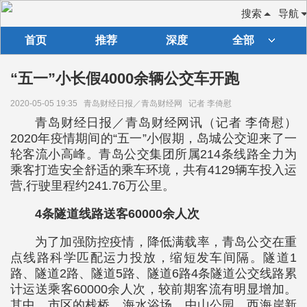
搜索
导航
首页
推荐
深度
全部
“五一”小长假4000余辆公交车开跑
2020-05-05 19:35
青岛财经日报／青岛财经网
记者 李倚慰
青岛财经日报／青岛财经网讯（记者 李倚慰）
2020年疫情期间的“五一”小假期，岛城公交迎来了一
轮客流小高峰。青岛公交集团所属214条线路全力为
乘客打造安全舒适的乘车环境，共有4129辆车投入运
营,行驶里程约241.76万公里。
4条隧道线路送客60000余人次
为了加强防控疫情，降低满载率，青岛公交在重
点线路科学匹配运力投放，缩短发车间隔。隧道1
路、隧道2路、隧道5路、隧道6路4条隧道公交线路累
计运送乘客60000余人次，较前期客流有明显增加。
其中，市区的栈桥、海水浴场、中山公园，西海岸新