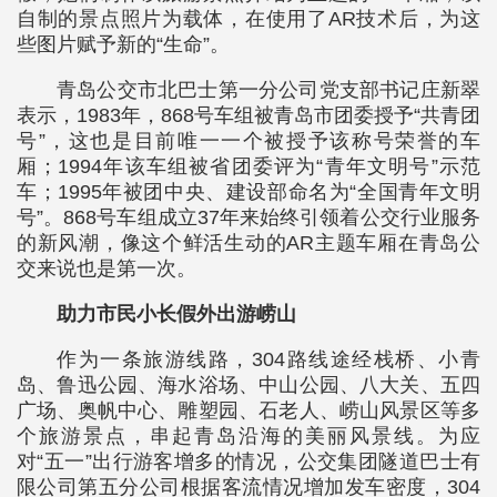
自制的景点照片为载体，在使用了AR技术后，为这
些图片赋予新的“生命”。
青岛公交市北巴士第一分公司党支部书记庄新翠
表示，1983年，868号车组被青岛市团委授予“共青团
号”，这也是目前唯一一个被授予该称号荣誉的车
厢；1994年该车组被省团委评为“青年文明号”示范
车；1995年被团中央、建设部命名为“全国青年文明
号”。868号车组成立37年来始终引领着公交行业服务
的新风潮，像这个鲜活生动的AR主题车厢在青岛公
交来说也是第一次。
助力市民小长假外出游崂山
作为一条旅游线路，304路线途经栈桥、小青
岛、鲁迅公园、海水浴场、中山公园、八大关、五四
广场、奥帆中心、雕塑园、石老人、崂山风景区等多
个旅游景点，串起青岛沿海的美丽风景线。为应
对“五一”出行游客增多的情况，公交集团隧道巴士有
限公司第五分公司根据客流情况增加发车密度，304