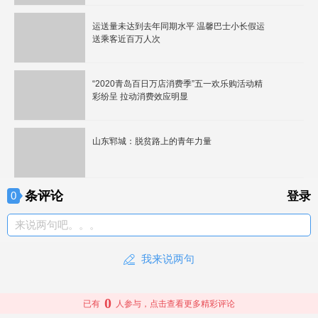
运送量未达到去年同期水平 温馨巴士小长假运
送乘客近百万人次
“2020青岛百日万店消费季”五一欢乐购活动精
彩纷呈 拉动消费效应明显
山东郓城：脱贫路上的青年力量
条评论
0
登录
来说两句吧。。。
我来说两句
0
已有
人参与，点击查看更多精彩评论