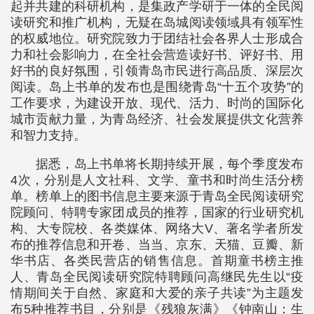
起并共建的科研机构，是集政产学研于一体的全民阅
读研究和推广机构，无疑在岛城阅读领域具有领军性
的权威地位。研究院致力于团结社会各界人士形成合
力和社会影响力，在全社会营造读好书、评好书、用
好书的良好氛围，引领青岛市民进行高品质、深层次
阅读。岛上书单的发布也是围绕青岛“十五个攻势”的
工作要求，为建设开放、现代、活力、时尚的国际化
城市贡献力量，为青岛经济、社会发展提供文化营养
和智力支持。
据悉，岛上书单将长期持续开展，每个季度发布
4次，分别是人文社科、文学、童书和时尚生活分榜
单。榜单上的图书信息主要来源于青岛全民阅读研究
院顾问、特聘专家团成员的推荐，国家的行业研究机
构、大专院校、各类媒体、网络大V、著名学者所发
布的推荐信息和开卷、当当、京东、天猫、豆瓣、新
华书店、各类民营店的销售信息。首期童书榜主推
人、青岛全民阅读研究院特聘顾问高继民先生以“疫
情期间关于自然、家庭和大爱的亲子共读”为主题发
布5种推荐书目，分别是《残狼灰满》《钟南山：生