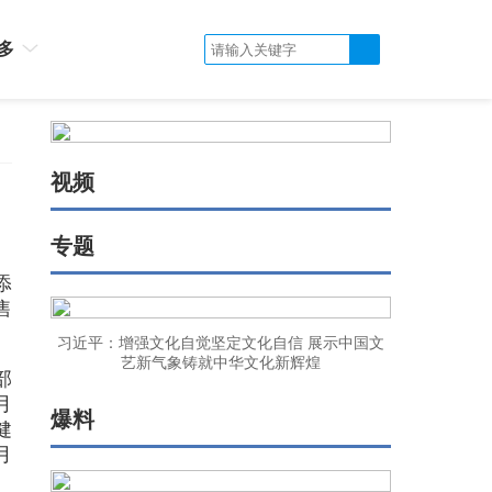
多
视频
专题
添
售
习近平：增强文化自觉坚定文化自信 展示中国文
艺新气象铸就中华文化新辉煌
部
月
爆料
健
月