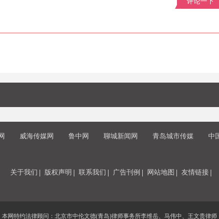
评论一下
网
威海传媒网
鲁中网
聊城新闻网
青岛城市传媒
中
关于我们
版权声明
联系我们
广告刊例
网站地图
友情链接
本网特约法律顾问：北京市中伦文德(青岛)律师事务所李维岳、马伟中、王文贵律师