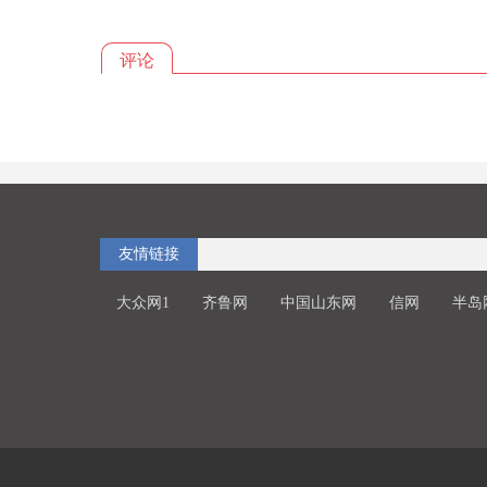
评论
友情链接
大众网1
齐鲁网
中国山东网
信网
半岛