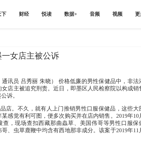
天下
财经
悦读
数据+
音频
视频
更
墨一女店主被公诉
 通讯员 吕秀丽 朱晓） 价格低廉的男性保健品中，非法
的女店主被追究刑责。近日，即墨区人民检察院以构成销
起公诉。
保健品店。不久，就有人上门推销男性口服保健品，这些大
某感觉有利可图，便多次购买并在店内销售。2019年10
行搜查，现场查扣西藏那曲蟲草、美国伟哥等男性口服保
哥、虫草鹿鞭中均含有西地那非成分。该案于2019年11