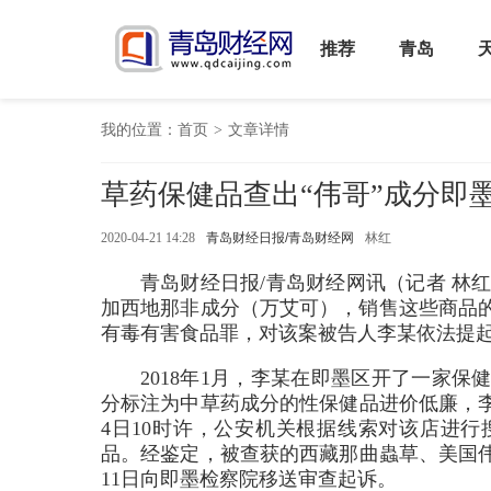
推荐
青岛
我的位置：
首页
>
文章详情
草药保健品查出“伟哥”成分即
2020-04-21 14:28
青岛财经日报/青岛财经网
林红
青岛财经日报/青岛财经网讯（记者 林红
加西地那非成分（万艾可），销售这些商品
有毒有害食品罪，对该案被告人李某依法提
2018年1月，李某在即墨区开了一家
分标注为中草药成分的性保健品进价低廉，李
4日10时许，公安机关根据线索对该店进
品。经鉴定，被查获的西藏那曲蟲草、美国伟
11日向即墨检察院移送审查起诉。