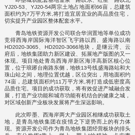
即墨城轨配套基地金泉一路以东、红星一路以北
YJ20-53、YJ20-54两宗土地占地面积66亩，总建筑
面积约为7万平方米,将打造宜居宜业的高品质住宅，
切实提升产业园区整体配套水平。
青岛地铁资源开发公司联合华润置地等单位成功
竞得西海岸国际海洋智区飞宇路以西、盛海路以南
HD2020-3065、HD2020-3066地块，是继云湾、云
府后，地铁集团助力新区建设、拓展地产版图的又一
体现。项目地处青岛西海岸新区海洋高新区核心位
置，位于琅琊台南路东侧，地铁13号线盛海路站和大
珠山站之间，地理位置优越，区位突出，用地面积约
74亩，总建筑面积约11万平方米,将打造成低密度高
品质住宅。项目的成功获取，将有效促进产城融合发
展，打造产业功能和城市功能有机结合的健康之城，
对区域创新产业板块发展将产生深远影响。
此次即墨、西海岸两大产业园区相继成功获取土
地，是青岛地铁集团在疫情之下逆势而上的有力体
现。资源开发公司作为青岛地铁集团经营板块的排头