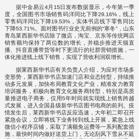
据中金易云4月15日发布数据显示，今年第一季
度，全国图书市场销售码洋同比下降29.16%，线上
零售码洋同比下降19.53%，实体书店线下零售同比
下降53.71%。面对图书行业史无前例的“寒冬”，山东
青岛莱西新华书店除了微店，淘宝、京东等传统网店
销售额均保持了两位数的增长，并稳步推进天猫直
播、抖音直播带货等时下更流行的社群营销措施，一
体化推进线上线下销售，实现了营收利润双增长。
据莱西新华书店有关负责人介绍，为应对市场多
变形势，莱西新华书店加速门店和业态转型，持续推
动多元发展，加快布局教育文化产业，精准发力教育
培训服务，积极向教育文化服务商转型，特别是高质
量推进电子商务，仅用5年时间就实现线上销售跨越
式发展，进入全国县级新华书店图书电商的前列。疫
情发生后，莱西新华书店反应迅速，大年初二即召开
紧急会议，立即将线下业务转到线上开展，紧急上线
微信小程序店铺，采取了满额免运费等一系列配套措
施，最快时间内做好送货上门，无论刮风下雪从不延