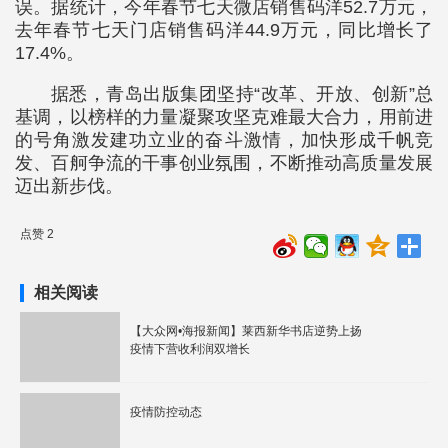
误。据统计，今年春节七天微店销售码洋52.7万元，
去年春节七天门店销售码洋44.9万元，同比增长了
17.4%。
据悉，青岛出版集团坚持“改革、开放、创新”总
基调，以榜样的力量凝聚攻坚克难最大合力，用前进
的号角激发建功立业的奋斗激情，加快形成千帆竞
发、百舸争流的干事创业氛围，不断推动高质量发展
迈出新步伐。
点赞 2
相关阅读
【大众网•海报新闻】莱西新华书店逆势上扬
疫情下营收利润双增长
疫情防控动态