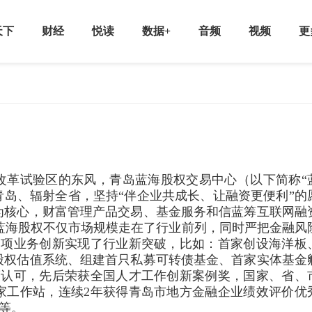
天下
财经
悦读
数据+
音频
视频
更
合改革试验区的东风，青岛蓝海股权交易中心（以下简称“
青岛、辐射全省，坚持“伴企业共成长、让融资更便利”的
为核心，财富管理产品交易、基金服务和信蓝筹互联网融
来，蓝海股权不仅市场规模走在了行业前列，同时严把金融风
多项业务创新实现了行业新突破，比如：首家创设海洋板
股权估值系统、组建首只私募可转债基金、首家实体基金
度认可，先后荣获全国人才工作创新案例奖，国家、省、
家工作站，连续2年获得青岛市地方金融企业绩效评价优
奖等。