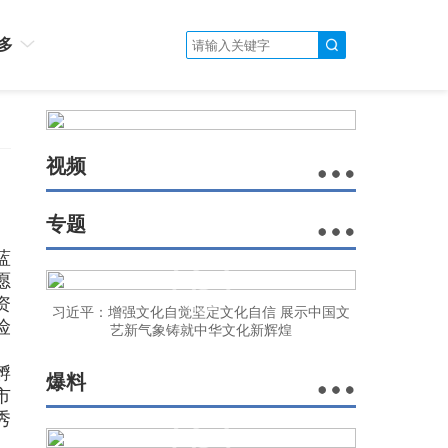
多
视频
专题
蓝
愿
资
习近平：增强文化自觉坚定文化自信 展示中国文
险
艺新气象铸就中华文化新辉煌
、
孵
爆料
市
秀