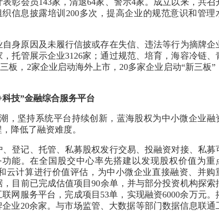
表彰会员143家，清退64家、警示4家。成立以来，共召
，组织信息披露培训200多次，提高企业的规范意识和管理
业自身原因及未履行信披或存在失信、违法等行为摘牌企
8家，托管展示企业3126家；通过规范、培育，海容冷链、
三板，2家企业启动海外上市，20多家企业启动“新三板”
+科技”金融综合服务平台
的大潮，坚持系统平台持续创新，蓝海股权为中小微企业融
程，降低了融资难度。
户、登记、托管、私募股权发行交易、投融资对接、私募
务功能。在全国股交中心率先搭建以发现股权价值为重
据和云计算进行价值评估，为中小微企业直接融资、并购
，目前已完成估值项目90余单，并与部分投资机构探索
联网服务平台，完成项目53单，实现融资6000余万元。
牌企业20余家。与市场监管、大数据等部门数据信息联通
。