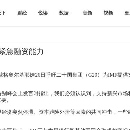
天下
财经
悦读
数据+
音频
视频
更
升紧急融资能力
裁格奥尔基耶娃26日呼吁二十国集团（G20）为IMF提供
特别峰会上发言时指出，我们必须认识到，支持新兴市场
重要。
界经济突然停滞、资本避险外流等因素的共同冲击，一些