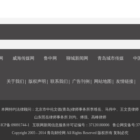
网
威海传媒网
鲁中网
聊城新闻网
青岛城市传媒
中
关于我们
版权声明
联系我们
广告刊例
网站地图
友情链接
本网特约法律顾问：北京市中伦文德(青岛)律师事务所李维岳、马伟中、王文贵律师
山东照岳律师事务所 刘均、傅强、高峰律师
CP备:09091744-1
互联网新闻信息服务许可证编号：37120180006
鲁公网安备号:3702
Copyright 2005 - 2014 青岛财经网 All Rights Reserved 版权所有 复制必究