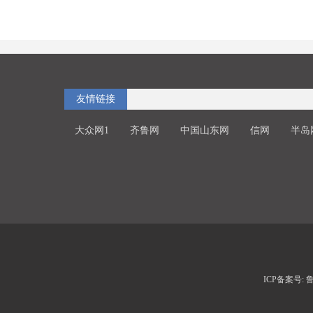
友情链接
大众网1
齐鲁网
中国山东网
信网
半岛
ICP备案号: 鲁I