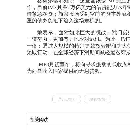
格奥尔基耶娃说，这些国家是IMF关注
作，目前IMF具备1万亿美元的借贷能力来
请紧急融资；新兴市场受到空前的资本外流
重的债务负担下陷入这场危机的。
她表示，面对如此巨大的挑战，我们必须
一道努力，更加有力地应对危机。为此，IMF
一倍；通过大规模的特别提款权分配和扩大使
采取行动，在全球经济下滑期间减轻最贫穷
IMF3月初宣布，将向寻求援助的低收入
为向低收入国家提供的无息贷款。
点赞 0
发长微博
相关阅读