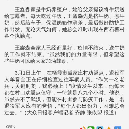
王鑫淼家是牛奶养殖户，她给父亲提议将牛奶送
给志愿者。每天吃过午饭，王鑫淼先是挤牛奶、煮牛
奶，然后给车子、保温奶箱作消杀，最后做好防护工
作出发。无论天气如何，她总会准时出现在西石槽村
各个执勤点。
王鑫淼全家人已经商量好，疫情不结束，送牛奶
的工作就不结束。“虽然我们的力量有限，但希望这
些牛奶可以给大家加油鼓劲。”
3月1日上午，在栖霞市臧家庄村劝返点，退役军
人牟音全正在仔细检查过往车辆人员。“作为一名老
兵，关键时刻，我必须上！”疫情发生以来，他每天
都在村口劝返点值守，一待就是八九个小时。他说，
虽然去不了武汉，但能在村里参与防疫工作，是一名
退役军人应有的觉悟，“每个人都出份力，困难总会
过去。”（大众日报客户端记者 齐静 张依盟 报道）
点赞 6