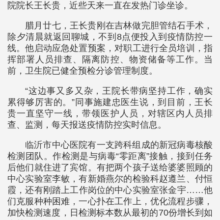
院院长王长贵，近些天来一直在发热门诊坐诊。
腊月廿七，王长贵刚在吉林做完胆管结石手术，
除夕清晨就返回聊城，不到8点便投入到疫情防控一
线。他启动应急处置预案，对职工进行全员培训，指
挥部署人员排查、隔离防控、物资储备等工作。当
前，卫生院已健全预检分诊管理制度。
“这边事又多又杂，王院长带病坚持工作，确实
累得够厉害的。”同事施建忠医生说，到目前，王长
贵一直坚守一线，带领医护人员，对辖区内人员排
查、监测，每天报送疫情防控实时信息。
临沂市中心医院有一支跨科组成的新冠病毒核酸
检测团队。作检测是与病毒“零距离”接触，接到任务
后他们就住进了宾馆。有把两个孩子送给婆婆照顾的
中心实验室李敏，有新婚燕尔的检验科赵遵兰、付恒
霞，还有刚踏上工作岗位的中心实验室张金宇……他
们克服种种困难，一心扑在工作上，优化流程步骤，
加快检测速度，日检测标本数从最初的70份增长到如