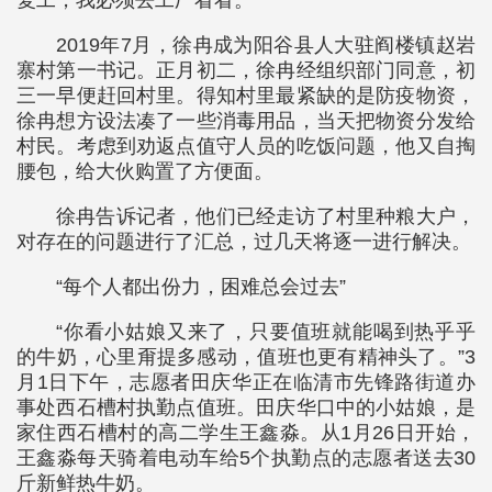
复工，我必须去工厂看看。”
2019年7月，徐冉成为阳谷县人大驻阎楼镇赵岩
寨村第一书记。正月初二，徐冉经组织部门同意，初
三一早便赶回村里。得知村里最紧缺的是防疫物资，
徐冉想方设法凑了一些消毒用品，当天把物资分发给
村民。考虑到劝返点值守人员的吃饭问题，他又自掏
腰包，给大伙购置了方便面。
徐冉告诉记者，他们已经走访了村里种粮大户，
对存在的问题进行了汇总，过几天将逐一进行解决。
“每个人都出份力，困难总会过去”
“你看小姑娘又来了，只要值班就能喝到热乎乎
的牛奶，心里甭提多感动，值班也更有精神头了。”3
月1日下午，志愿者田庆华正在临清市先锋路街道办
事处西石槽村执勤点值班。田庆华口中的小姑娘，是
家住西石槽村的高二学生王鑫淼。从1月26日开始，
王鑫淼每天骑着电动车给5个执勤点的志愿者送去30
斤新鲜热牛奶。