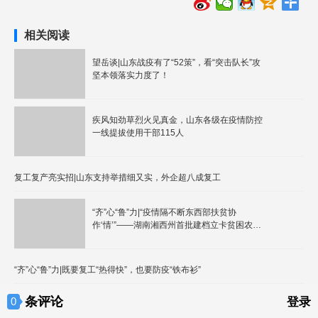
相关阅读
望岳谈|山东战疫有了“52策”，看“突击队长”攻
坚本领落实力度了！
疾风知劲草烈火见真金，山东各级在疫情防控
一线提拔使用干部115人
复工复产亮实招|山东支持举措细又实，外企超八成复工
“齐”心“鲁”力|“疫情隔不断东西部扶贫协
作‘情’”——湖南湘西州首批建档立卡贫困农民
工返济复工记
“齐”心“鲁”力|既要复工“热得快”，也要防疫“铁布衫”
条评论
0
登录