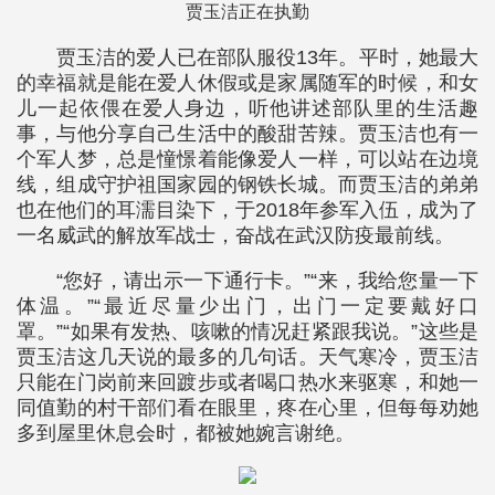
贾玉洁正在执勤
贾玉洁的爱人已在部队服役13年。平时，她最大
的幸福就是能在爱人休假或是家属随军的时候，和女
儿一起依偎在爱人身边，听他讲述部队里的生活趣
事，与他分享自己生活中的酸甜苦辣。贾玉洁也有一
个军人梦，总是憧憬着能像爱人一样，可以站在边境
线，组成守护祖国家园的钢铁长城。而贾玉洁的弟弟
也在他们的耳濡目染下，于2018年参军入伍，成为了
一名威武的解放军战士，奋战在武汉防疫最前线。
“您好，请出示一下通行卡。”“来，我给您量一下
体温。”“最近尽量少出门，出门一定要戴好口
罩。”“如果有发热、咳嗽的情况赶紧跟我说。”这些是
贾玉洁这几天说的最多的几句话。天气寒冷，贾玉洁
只能在门岗前来回踱步或者喝口热水来驱寒，和她一
同值勤的村干部们看在眼里，疼在心里，但每每劝她
多到屋里休息会时，都被她婉言谢绝。