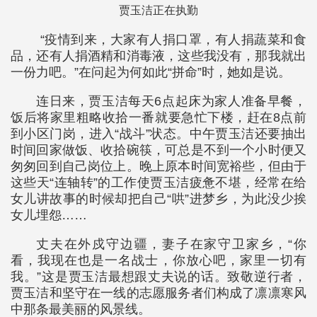
贾玉洁正在执勤
“疫情到来，大家有人捐口罩，有人捐蔬菜和食
品，还有人捐酒精和消毒液，这些我没有，那我就出
一份力吧。”在问起为何如此“拼命”时，她如是说。
连日来，贾玉洁每天6点起床为家人准备早餐，
饭后将家里粗略收拾一番就要急忙下楼，赶在8点前
到小区门岗，进入“战斗”状态。中午贾玉洁还要抽出
时间回家做饭、收拾碗筷，可总是不到一个小时便又
匆匆回到自己岗位上。晚上原本时间宽裕些，但由于
这些天“连轴转”的工作使贾玉洁疲惫不堪，经常在给
女儿讲故事的时候却把自己“哄”进梦乡，为此没少挨
女儿埋怨……
丈夫在外戍守边疆，妻子在家守卫家乡，“你
看，我现在也是一名战士，你放心吧，家里一切有
我。”这是贾玉洁最想跟丈夫说的话。致敬逆行者，
贾玉洁和坚守在一线的志愿服务者们构成了凛凛寒风
中那条最美丽的风景线。