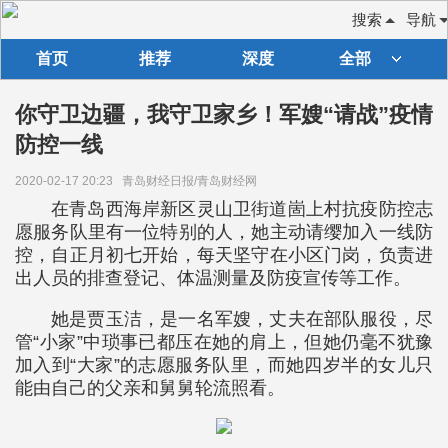
搜索
导航
首页
推荐
深度
全部
你守卫边疆，我守卫家乡！军嫂“请战”疫情
防控一线
2020-02-17 20:23
青岛财经日报/青岛财经网
在青岛西海岸新区灵山卫街道崮上村抗疫防控志
愿服务队里有一位特别的人，她主动请缨加入一线防
控，自正月初七开始，每天坚守在小区门岗，负责进
出人员的排查登记、体温测量及防疫宣传等工作。
她是贾玉洁，是一名军嫂，丈夫在部队服役，尽
管“小家”中琐事已都压在她的肩上，但她仍毫不犹豫
加入到“大家”的志愿服务队里，而她四岁半的女儿只
能由自己的父亲和舅舅轮流照看。