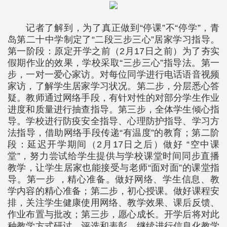
记者了解到，为了真正做到“停课”不“停学”，青
岛第二十中学制定了“二段三步三心”居家学习指导。
第一阶段：原定开学之前（2月17日之前）为了夯实
假期作业的效果，学校采取“三步三心”指导法。第一
步，一对一爱心家访。对每位同学进行电话语音视频
家访，了解学生居家学习状况。第二步，分层悉心答
疑。教师通过网络手段，有针对性的对部分学生作业
进度和质量进行抽查指导。第三步，全体学生倾心指
导。学校进行防疫安全指导、心理防护指导、学习方
法指导，借助网络手段传递“有温度”的教育；第二阶
段：延迟开学期间（2月17日之后）做好 “空中课
堂”，努力尝试给学生提供与学校课堂时间同步直播
教学，让学生居家也能接受与老师“面对面”的课堂指
导。第一步 ，精心准备。做好网络、学生信息、教
学内容的精心准备；第二步，初心授课。做好课程安
排，关注学生健康使用网络、教学效果、课后反馈、
作业布置与批改；第三步，愿心成长。开学后将对此
种教学方式研讨、评选和表彰，继续进行信息化教学