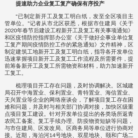
提速助力企业复工复产确保有序投产
“已制定新开工及复工明白纸，发至全区项目主
管单位。”记者从市北区获悉，根据市住建局《关于
2020年春节后建设工程新开工及复工有关事项通知》
和区疫情防控指挥部办公室《关于做好企事业单位复
工复产期间疫情防控工作的紧急通知》文件精神，区
制定建筑工地新开工及复工明白纸，指导各开发单位
迅速掌握项目新开工及复工工作流程及所需要件，提
前筹备新开工及复工所需物资和材料，助力加速新开
工复工。
梳理项目开工存在问题，及时协调解决。区城建
局召开中海置业、保利置业、青特置业、海信置业、
天兴置业等企业的网络座谈会，了解项目复工存在困
难和问题，并及时与相关部门协调对接，加快区级重
点项目复工建设。针对开发单位提出的各类场所返青
农民工备案、复工手续办理、防疫物资短缺等问题，
与市住建局、区发改局、区商务局等单位进行协商对
接。近期，海泊河14号地块、双星地块、颐和广场二