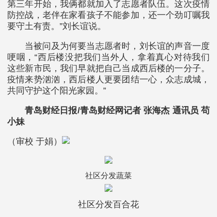
第三年开始，我俩都就加入了志愿者队伍。这次疫情
防控战，老伴在家看孩子不能参加，还一个劲叮嘱我
要守土有责。”刘长谊说。
当被问及为何要当志愿者时，刘长谊的声音一度
哽咽，“西后楼没把我们当外人，拿着真心对待我们
这些新市民，我们早就把自己当成西后楼的一分子。
疫情来势汹汹，西后楼人更要团结一心，众志成城，
共同守护这个阳光家园。”
青岛财经日报/青岛财经网记者 张海杰 通讯员 苟
小妹
（审校 于娟）
社区分发蔬菜
社区分发百合花