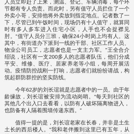
人员立即赶了上来，测温、登记、车辆消毒，每个环
节都有专人负责。而此时，另有值守人员拦住了一个
外卖小哥，安排他将外卖放到指定地点。记者数了一
下，尽管已到午饭时间，现场仍有十人值守，就算同
时有多人多车进入住宅小区，人手也不会捉襟见
肘。“值守人员分三班，确保24小时岗上均有人。这
其中，有街道办下派到一线的干部、社区工作人员、
物业公司员工，志愿者也是一支主力军。”王全合介
绍说，社区有一支200多人的志愿者队伍，他们分成
平安、维修、医疗、居家养老等小组，每周开展活
动。疫情防控战刚一打响，志愿者们就纷纷请战，构
筑起群防群控的坚实防线。
今年62岁的刘长谊就是志愿者中的一员。由于年
龄缘故，刘长谊被安排为流动岗哨。“每天到社区的
其他几个出入口去看看，以防有人破坏隔离物进入，
也防备有人隔着围墙传递东西。”
值得一提的是，刘长谊老家在长春，并非是土生
土长的西后楼人。“我和老伴搬到这里已有五年，从