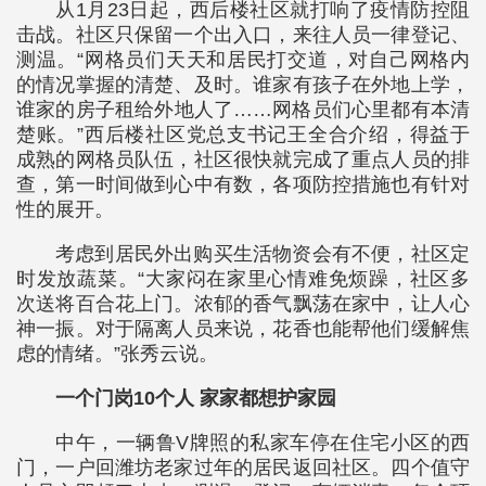
从1月23日起，西后楼社区就打响了疫情防控阻
击战。社区只保留一个出入口，来往人员一律登记、
测温。“网格员们天天和居民打交道，对自己网格内
的情况掌握的清楚、及时。谁家有孩子在外地上学，
谁家的房子租给外地人了……网格员们心里都有本清
楚账。”西后楼社区党总支书记王全合介绍，得益于
成熟的网格员队伍，社区很快就完成了重点人员的排
查，第一时间做到心中有数，各项防控措施也有针对
性的展开。
考虑到居民外出购买生活物资会有不便，社区定
时发放蔬菜。“大家闷在家里心情难免烦躁，社区多
次送将百合花上门。浓郁的香气飘荡在家中，让人心
神一振。对于隔离人员来说，花香也能帮他们缓解焦
虑的情绪。”张秀云说。
一个门岗10个人 家家都想护家园
中午，一辆鲁V牌照的私家车停在住宅小区的西
门，一户回潍坊老家过年的居民返回社区。四个值守