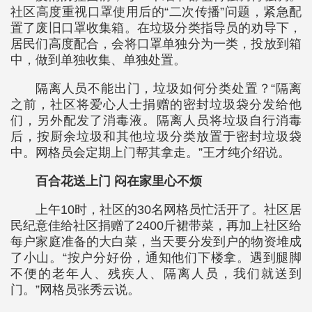
社区高度重视口罩使用后的“二次传播”问题，紧急配
置了废旧口罩收集箱。在垃圾分类指导员的劝导下，
居民们高度配合，会将口罩单独分为一类，投放到箱
中，做到单独收集、单独处置。
隔离人员不能出门，垃圾如何分类处置？“隔离
之前，社区将爱心人士捐赠的密封垃圾袋分发给他
们，另外配发了消毒液。隔离人员将垃圾自行消毒
后，按厨余垃圾和其他垃圾分类放置于密封垃圾袋
中。网格员会定期上门帮其拿走。”王才纯介绍说。
百合花送上门 闷在家里心不烦
上午10时，社区的30名网格员忙活开了。社区居
民纪意佳给社区捐赠了2400斤裙带菜，再加上社区给
每户家庭准备的大白菜，当天要分发到户的物资堆成
了小山。“按户分好份，通知他们下楼拿。遇到腿脚
不便的老年人、残疾人、隔离人员，我们就送到
门。”网格员张秀云说。