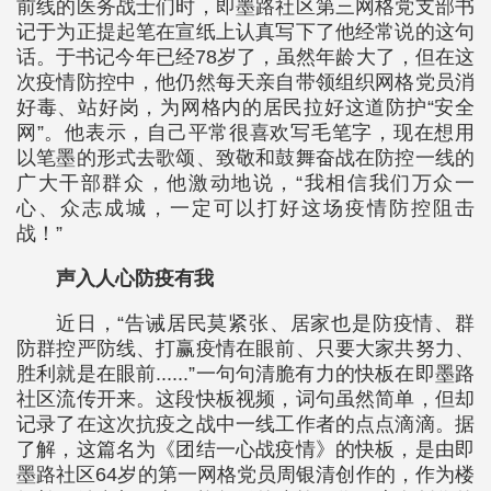
前线的医务战士们时，即墨路社区第三网格党支部书
记于为正提起笔在宣纸上认真写下了他经常说的这句
话。于书记今年已经78岁了，虽然年龄大了，但在这
次疫情防控中，他仍然每天亲自带领组织网格党员消
好毒、站好岗，为网格内的居民拉好这道防护“安全
网”。他表示，自己平常很喜欢写毛笔字，现在想用
以笔墨的形式去歌颂、致敬和鼓舞奋战在防控一线的
广大干部群众，他激动地说，“我相信我们万众一
心、众志成城，一定可以打好这场疫情防控阻击
战！”
声入人心防疫有我
近日，“告诫居民莫紧张、居家也是防疫情、群
防群控严防线、打赢疫情在眼前、只要大家共努力、
胜利就是在眼前......”一句句清脆有力的快板在即墨路
社区流传开来。这段快板视频，词句虽然简单，但却
记录了在这次抗疫之战中一线工作者的点点滴滴。据
了解，这篇名为《团结一心战疫情》的快板，是由即
墨路社区64岁的第一网格党员周银清创作的，作为楼