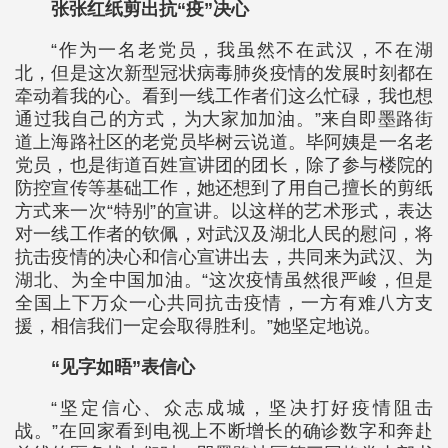
张张红纸剪出抗“疫”决心
“作为一名老党员，我虽然不在武汉，不在湖
北，但是这次新型冠状病毒肺炎疫情的发展时刻都在
牵动着我的心。看到一线工作者们这么忙碌，我也想
通过我自己的方式，为大家加加油。”来自即墨路街
道上海路社区的老党员毕树云说道。毕阿姨是一名老
党员，也是街道百姓宣讲团的团长，除了参与楼院的
防控宣传等基础工作，她还想到了用自己擅长的剪纸
方式来一次“特别”的宣讲。以这样的艺术形式，表达
对一线工作者的钦佩，对武汉及湖北人民的慰问，将
抗击疫情的决心和信心宣讲出去，共同来为武汉、为
湖北、为全中国加油。“这次疫情虽然很严峻，但是
全国上下万众一心共同抗击疫情，一方有难八方支
援，相信我们一定会取得胜利。”她坚定地说。
“见字如晤”表信心
“坚定信心、众志成城，坚决打好疫情阻击
战。”在回家看到电视上不断增长的确诊数字和奔赴