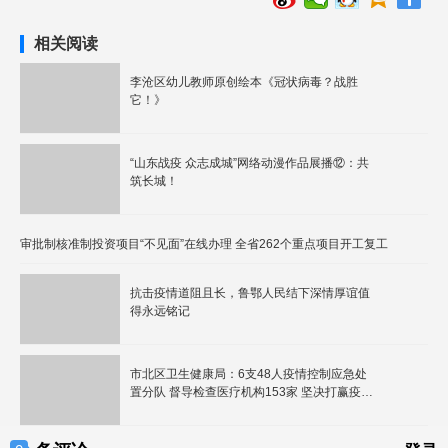
相关阅读
李沧区幼儿教师原创绘本《冠状病毒？战胜
它！》
“山东战疫 众志成城”网络动漫作品展播⑫：共
筑长城！
审批制核准制投资项目“不见面”在线办理 全省262个重点项目开工复工
抗击疫情道阻且长，鲁鄂人民结下深情厚谊值
得永远铭记
市北区卫生健康局：6支48人疫情控制应急处
置分队 督导检查医疗机构153家 坚决打赢疫情
战