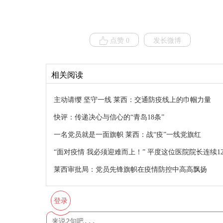
点赞 0
发长微博
相关阅读
主动请缨 坚守一线 莱西：交通防疫线上的巾帼力量
快评：传递决心与信心的“青岛18条”
一名党员就是一面旗帜 莱西：战“疫”一线党旗红
“面对疫情 我必须迎难而上！” 平度这位医院院长连续
莱西审批局：党员先锋旗帜在疫情防控中高高飘扬
登录