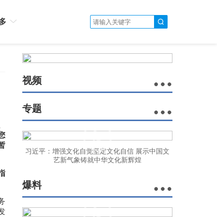
多
视频
专题
、
您
暂
习近平：增强文化自觉坚定文化自信 展示中国文
艺新气象铸就中华文化新辉煌
指
爆料
务
发